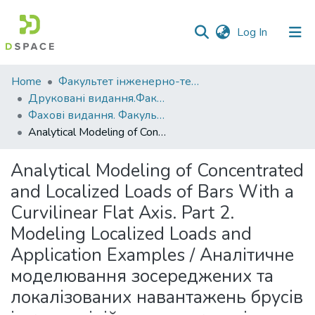
(current)
Log In
Communities
Home
Факультет інженерно-технологічний
&
Друковані видання.Факультет інженерно-технологічний
Collections
Фахові видання. Факультет інженерно-технологічний
Analytical Modeling of Concentrated and Localized Loads of Bars With a Curvilinear Flat Axis. Part 2. Modeling Localized Loads and Application Examples / Аналітичне моделювання зосереджених та локалізованих навантажень брусів із криволінійною плоскою віссю. Частина 2. Моделювання локалізованих навантажень та приклади застосування
All of DSpace
Analytical Modeling of Concentrated
Statistics
and Localized Loads of Bars With a
Curvilinear Flat Axis. Part 2.
Modeling Localized Loads and
Application Examples / Аналітичне
моделювання зосереджених та
локалізованих навантажень брусів