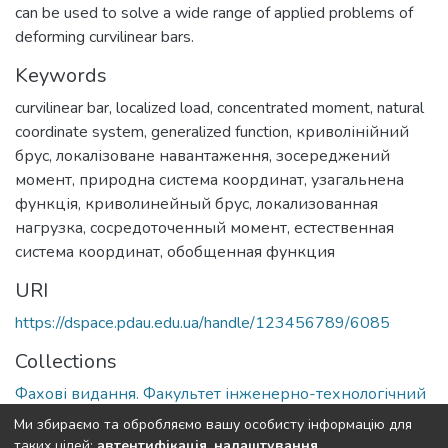
can be used to solve a wide range of applied problems of
deforming curvilinear bars.
Keywords
curvilinear bar
,
localized load
,
concentrated moment
,
natural
coordinate system
,
generalized function
,
криволінійний
брус
,
локалізоване навантаження
,
зосереджений
момент
,
природна система координат
,
узагальнена
функція
,
криволинейный брус
,
локализованная
нагрузка
,
сосредоточенный момент
,
естественная
система координат
,
обобщенная функция
URI
https://dspace.pdau.edu.ua/handle/123456789/6085
Collections
Фахові видання. Факультет інженерно-технологічний
Ми збираємо та обробляємо вашу особисту інформацію для
Full item page
таких цілей:
автентифікація, налаштування,