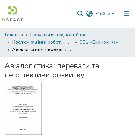
Увійти
Фонди
Головна
Навчально-науковий інститут економіки, управління, права та інформаційних технологій
та
Кваліфікаційні роботи. ННІ економіки, управління, права та ІТ
051 «Економіка»
зібрання
Авіалогістика: переваги та перспективи розвитку
Пошук за критеріями
Авіалогістика: переваги та
перспективи розвитку
Статистика