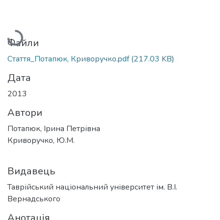
Вантажиться...
Файли
Стаття_Потапюк, Криворучко.pdf
(217.03 KB)
Дата
2013
Автори
Потапюк, Ірина Петрівна
Криворучко, Ю.М.
Видавець
Таврійський національний університет ім. В.І.
Вернадського
Анотація