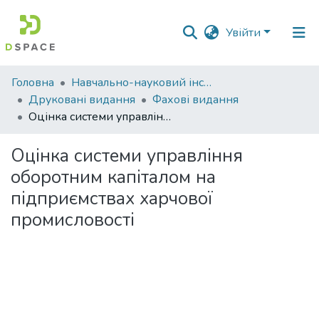
Увійти
Фонди
Головна
Навчально-науковий інститут економіки, управління, права та інформаційних технологій
та
Друковані видання
Фахові видання
зібрання
Оцінка системи управління оборотним капіталом на підприємствах харчової промисловості
Пошук за критеріями
Оцінка системи управління
оборотним капіталом на
Статистика
підприємствах харчової
промисловості