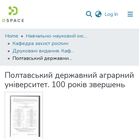
(current)
Log In
Communities
Home
Навчально-науковий інститут агротехнологій, селекції та екології
&
Кафедра захист рослин
Collections
Друковані видання. Кафедра захист рослин
Полтавський державний аграрний університет. 100 років звершень
All of DSpace
Полтавський державний аграрний
Statistics
університет. 100 років звершень