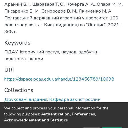
Аранчій В. І., Шаравара Т. О., Кочерга А. А., Опара М. М.,
Писаренко В. М., Самородов В. М., Якименко М. А.
Полтавський державний аграрний університет. 100
років звершень. - Київ: видавництво "Літопис", 2021. -
368 с.
Keywords
ПДАУ
,
історичний поступ
,
наукові здобутки
,
педагогічні кадри
URI
https://dspace.pdau.edu.ua/handle/123456789/10698
Collections
Друковані видання. Кафедра захист рослин
We collect and process your personal information for the
Full item page
following purposes:
Authentication, Preferences,
Acknowledgement and Statistics
.