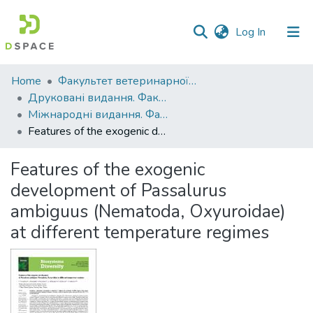
(current)
Log In
Communities
Home
Факультет ветеринарної медицини
&
Друковані видання. Факультет ветеринарної медицини
Collections
Міжнародні видання. Факультет ветеринарної медицини
Features of the exogenic development of Passalurus ambiguus (Nematoda, Oxyuroidae) at different temperature regimes
All of DSpace
Features of the exogenic
Statistics
development of Passalurus
ambiguus (Nematoda, Oxyuroidae)
at different temperature regimes