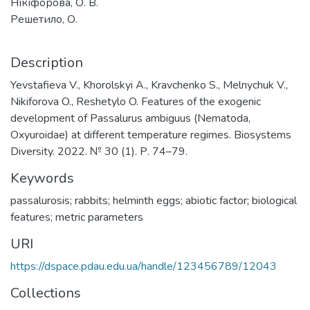
Нікіфорова, О. В.
Решетило, О.
Description
Yevstafieva V., Khorolskyi A., Kravchenko S., Melnychuk V.,
Nikiforova O., Reshetylo O. Features of the exogenic
development of Passalurus ambiguus (Nematoda,
Oxyuroidae) at different temperature regimes. Biosystems
Diversity. 2022. № 30 (1). Р. 74–79.
Keywords
passalurosis; rabbits; helminth eggs; abiotic factor; biological
features; metric parameters
URI
https://dspace.pdau.edu.ua/handle/123456789/12043
Collections