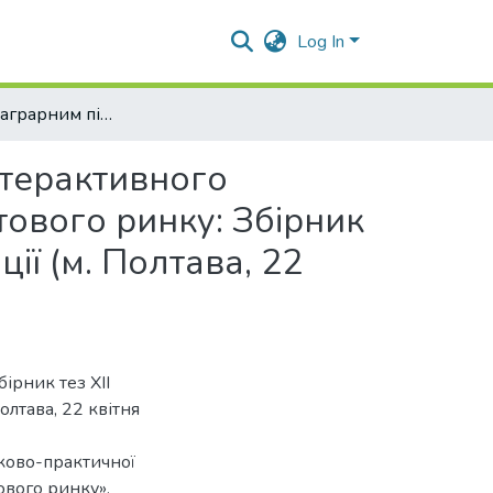
Log In
Управління аграрним підприємством на засадах інтерактивного маркетингу // Маркетингове забезпечення продуктового ринку: Збірник тез ХІІ Міжнародної науково-практичної конференції (м. Полтава, 22 квітня 2020 року)
нтерактивного
ового ринку: Збірник
ії (м. Полтава, 22
ірник тез ХІІ
лтава, 22 квітня
ково-практичної
вого ринку».