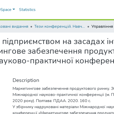
 DSpace
Statistics
овані видання
Тези конференцій. Навчально-науковий інститут економіки, управління, права та інформаційних технологій
 підприємством на засадах і
тингове забезпечення продукт
науково-практичної конференц
Description
Маркетингове забезпечення продуктового ринку. Зб
Міжнародної науково-практичної конференції (м. По
2020 року). Полтава: ПДАА. 2020. 160 с.
У збірнику надруковані матеріали Міжнародної нау
конференції «Маркетингове забезпечення продукто