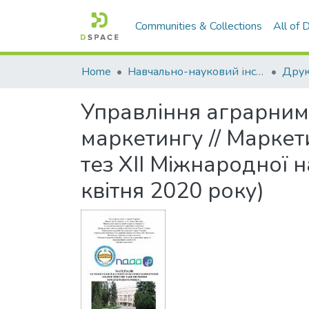
Communities & Collections
All of
Home
Навчально-науковий інститут економіки, управління, права та інформаційних технологій
Друк
Управління аграрним
маркетингу // Марке
тез ХІІ Міжнародної 
квітня 2020 року)