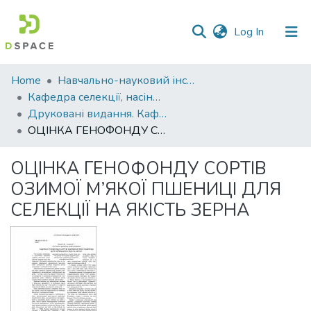
(current)
Log In
Communities
Home
Навчально-науковий інститут агротехнологій, селекції та екології
&
Кафедра селекції, насінництва і генетики
Collections
Друковані видання. Кафедра селекції, насінництва і генетики
ОЦІНКА ГЕНОФОНДУ СОРТІВ ОЗИМОЇ М’ЯКОЇ ПШЕНИЦІ ДЛЯ СЕЛЕКЦІЇ НА ЯКІСТЬ ЗЕРНА
All of DSpace
ОЦІНКА ГЕНОФОНДУ СОРТІВ
Statistics
ОЗИМОЇ М’ЯКОЇ ПШЕНИЦІ ДЛЯ
СЕЛЕКЦІЇ НА ЯКІСТЬ ЗЕРНА