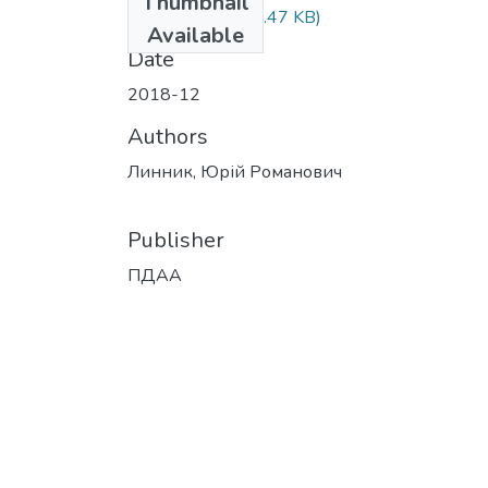
Thumbnail
Линник.docx
(13.47 KB)
Available
Date
2018-12
Authors
Линник, Юрій Романович
Publisher
ПДАА