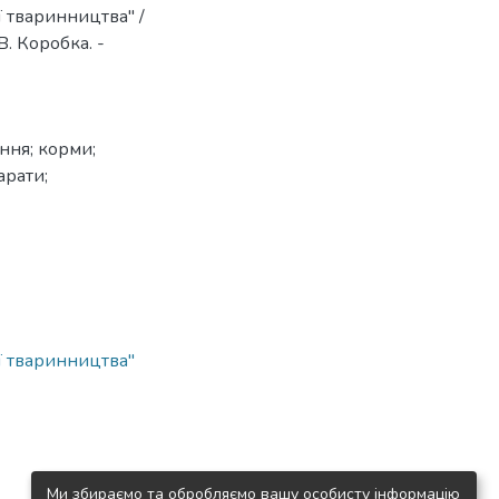
 тваринництва" /
. Коробка. -
ання; корми;
арати;
ї тваринництва"
Ми збираємо та обробляємо вашу особисту інформацію