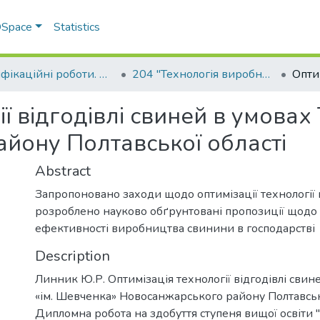
 DSpace
Statistics
Кваліфікаційні роботи. Факультет технологій тваринництва та продовольства
204 "Технологія виробництва і переробки продукції тваринництва"
ії відгодівлі свиней в умова
йону Полтавської області
Abstract
Запропоновано заходи щодо оптимізації технології в
розроблено науково обґрунтовані пропозиції щодо
ефективності виробництва свинини в господарстві
Description
Линник Ю.Р. Оптимізація технології відгодівлі свин
«ім. Шевченка» Новосанжарського району Полтавсько
Дипломна робота на здобуття ступеня вищої освіти "М