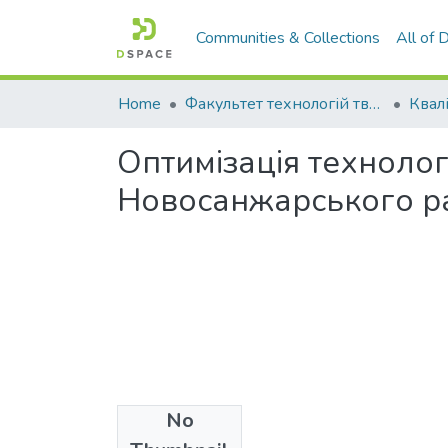
Communities & Collections
All of
Home
Факультет технологій тваринництва та продовольства
Оптимізація технолог
Новосанжарського ра
No
Files