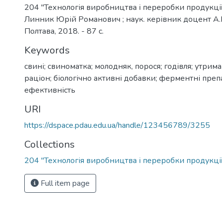
204 "Технологія виробництва і переробки продукції
Линник Юрій Романович ; наук. керівник доцент А.В
Полтава, 2018. - 87 с.
Keywords
свині; свиноматка; молодняк, порося; годівля; утрим
раціон; біологічно активні добавки; ферментні преп
ефективність
URI
https://dspace.pdau.edu.ua/handle/123456789/3255
Collections
204 "Технологія виробництва і переробки продукці
Full item page