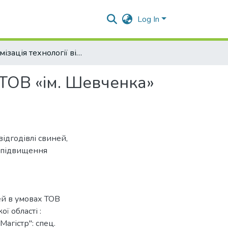
Log In
Оптимізація технології відгодівлі свиней в умовах ТОВ «ім. Шевченка» Новосанжарського району Полтавської області
х ТОВ «ім. Шевченка»
ідгодівлі свиней,
 підвищення
ей в умовах ТОВ
ї області :
агістр": спец.