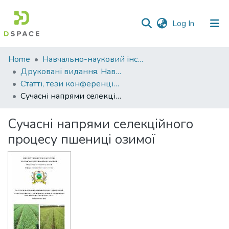
(current)
Log In
Communities
Home
Навчально-науковий інститут агротехнологій, селекції та екології
&
Друковані видання. Навчально-науковий інститут агротехнологій, селекції та екології
Collections
Статті, тези конференцій. Навчально-науковий інститут агротехнологій, селекції та екології
Сучасні напрями селекційного процесу пшениці озимої
All of DSpace
Сучасні напрями селекційного
Statistics
процесу пшениці озимої