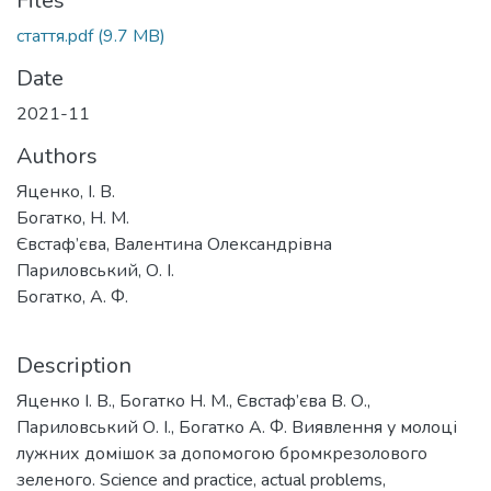
Files
стаття.pdf
(9.7 MB)
Date
2021-11
Authors
Яценко, І. В.
Богатко, Н. М.
Євстаф’єва, Валентина Олександрівна
Париловський, О. І.
Богатко, А. Ф.
Description
Яценко І. В., Богатко Н. М., Євстаф’єва В. О.,
Париловський О. І., Богатко А. Ф. Виявлення у молоці
лужних домішок за допомогою бромкрезолового
зеленого. Science and practice, actual problems,