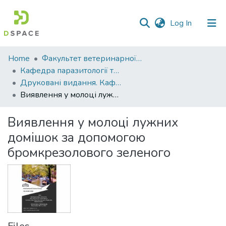
(current)
Log In
Communities
Home
Факультет ветеринарної медицини
&
Кафедра паразитології та ветеринарно-санітарної експертизи
Collections
Друковані видання. Кафедра паразитології та ветеринарно-санітарної експертизи
Виявлення у молоці лужних домішок за допомогою бромкрезолового зеленого
All of DSpace
Виявлення у молоці лужних
Statistics
домішок за допомогою
бромкрезолового зеленого