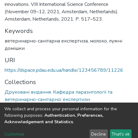
innovations. VIII International Science Conference
(November 09–12, 2021, Amsterdam, Netherlands).
Amsterdam, Netherlands, 2021. Р. 517–523.
Keywords
ветеринарно-санітарна експертиза, молоко, лужні
домішки
URI
https://dspace.pdau.edu.ua/handle/123456789/11226
Collections
Друковані видання. Кафедра паразитології та
ветеринарно-санітарної експертизи
We collect and process your personal information for the
Full item page
following purposes:
Authentication, Preferences,
Acknowledgement and Statistics
.
DSpace software
copyright © 2002-2026
LYRASIS
Customize
Decline
That's ok