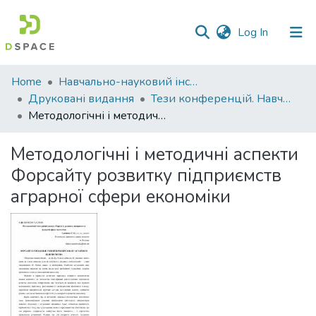
(current)
Log In
Communities
Home
Навчально-науковий інститут економіки, управління, права та інформаційних технологій
&
Друковані видання
Тези конференцій. Навчально-науковий інститут економіки, управління, права та інформаційних технологій
Collections
Методологічні і методичні аспекти Форсайту розвитку підприємств аграрної сфери економіки
All of DSpace
Методологічні і методичні аспекти
Форсайту розвитку підприємств
Statistics
аграрної сфери економіки