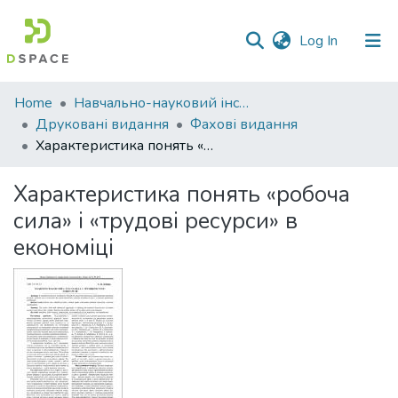
(current)
Log In
Communities
Home
Навчально-науковий інститут економіки, управління, права та інформаційних технологій
&
Друковані видання
Фахові видання
Collections
Характеристика понять «робоча сила» і «трудові ресурси» в економіці
All of DSpace
Характеристика понять «робоча
сила» і «трудові ресурси» в
Statistics
економіці