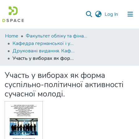
(current)
Log In
Communities
Home
Факультет обліку та фінансів
&
Кафедра германської і української філології
Collections
Друковані видання. Кафедра германської і української філології
Участь у виборах як форма суспільно-політичної активності сучасної молоді.
All of DSpace
Участь у виборах як форма
Statistics
суспільно-політичної активності
сучасної молоді.