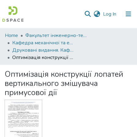
(current)
Log In
Communities
Home
Факультет інженерно-технологічний
&
Кафедра механічної та електричної інженерії
Collections
Друковані видання. Кафедра механічної та електричної інженерії
Оптимізація конструкції лопатей вертикального змішувача примусової дії
All of DSpace
Оптимізація конструкції лопатей
Statistics
вертикального змішувача
примусової дії