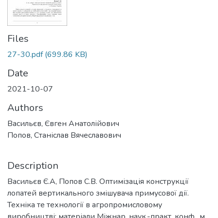
Files
27-30.pdf
(699.86 KB)
Date
2021-10-07
Authors
Васильєв, Євген Анатолійович
Попов, Станіслав Вячеславович
Description
Васильєв Є.А, Попов С.В. Оптимізація конструкції
лопатей вертикального змішувача примусової дії.
Техніка те технології в агропромисловому
виробництві: матеріали Міжнар. наук.-практ. конф., м.