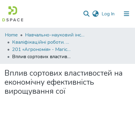
(current)
Log In
Communities
Home
Навчально-науковий інститут агротехнологій, селекції та екології
&
Кваліфікаційні роботи. ННІ агротехнологій, селекції та екології
Collections
201 «Агрономія» - Магістри 2023-2024
Вплив сортових властивостей на економічну ефективність вирощування сої
All of DSpace
Вплив сортових властивостей на
Statistics
економічну ефективність
вирощування сої