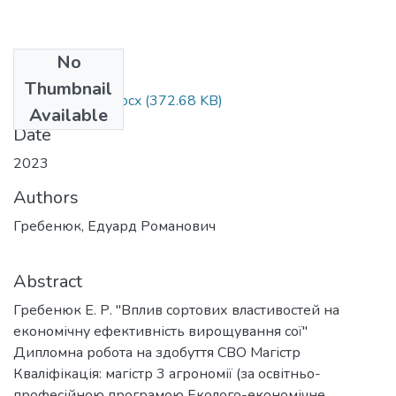
No
Files
Thumbnail
Гребенюк Е. Р.docx
(372.68 KB)
Available
Date
2023
Authors
Гребенюк, Едуард Романович
Abstract
Гребенюк Е. Р. "Вплив сортових властивостей на
економічну ефективність вирощування сої"
Дипломна робота на здобуття СВО Магістр
Кваліфікація: магістр 3 агрономії (за освітньо-
професійною програмою Еколого-економічне