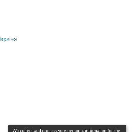
Маркіної
We collect and process your personal information for the