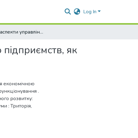
Log In
Окремі аспекти управління економічною безпекою підприємств, як фактора їх ефективного функціонування
 підприємств, як
ння економічною
функціонування .
ого розвитку:
ми : Триторія,