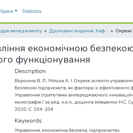
 DSpace
Statistics
дра менеджменту
Друковані видання. Кафедра менеджменту ім. І.А. Маркіної
вління економічною безпекою
ого функціонування
Description
Вороніна В. Л., Мілька А. І. Окремі аспекти управлі
безпекою підприємств, як фактора їх ефективного 
Управління стратегіями випереджаючого інноваційн
монографія / за ред. к.е.н., доцента Ілляшенко Н.С. Су
2020. С. 194-204
Keywords
Управління
,
економічна безпека
,
підприємство