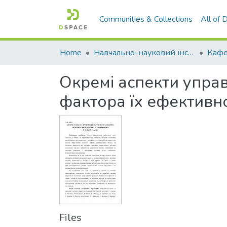
Communities & Collections
All of
Home
Навчально-науковий інститут економіки, управління, права та інформаційних технологій
Кафе
Окремі аспекти упра
фактора їх ефективн
Files