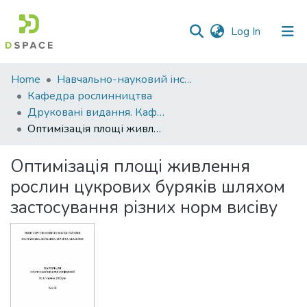
(current)
Log In
Communities
Home
Навчально-науковий інститут агротехнологій, селекції та екології
&
Кафедра рослинництва
Collections
Друковані видання. Кафедра рослинництва
Оптимізація площі живлення рослин цукрових буряків шляхом застосування різних норм висіву
All of DSpace
Оптимізація площі живлення
Statistics
рослин цукрових буряків шляхом
застосування різних норм висіву