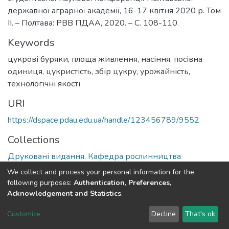
державної аграрної академії, 16-17 квітня 2020 р. Том
ІІ. – Полтава: РВВ ПДАА, 2020. – С. 108-110.
Keywords
цукрові буряки
,
площа живлення
,
насіння
,
посівна
одиниця
,
цукристість
,
збір цукру
,
урожайність
,
технологічні якості
URI
https://dspace.pdau.edu.ua/handle/123456789/9552
Collections
Друковані видання. Кафедра рослинництва
We collect and process your personal information for the
Full item page
following purposes:
Authentication, Preferences,
Acknowledgement and Statistics
.
DSpace software
copyright © 2002-2026
LYRASIS
Customize
Decline
That's ok
Cookie settings
Send Feedback