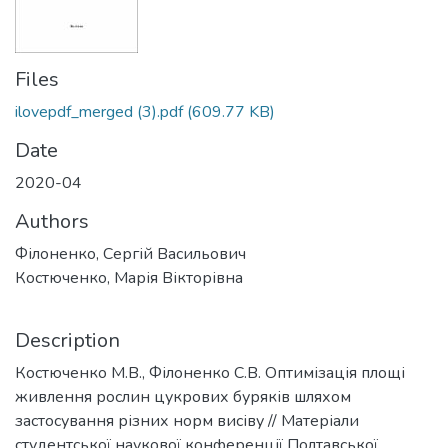
Files
ilovepdf_merged (3).pdf
(609.77 KB)
Date
2020-04
Authors
Філоненко, Сергій Васильович
Костюченко, Марія Вікторівна
Description
Костюченко М.В., Філоненко С.В. Оптимізація площі
живлення рослин цукрових буряків шляхом
застосування різних норм висіву // Матеріали
студентської наукової конференції Полтавської