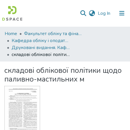
(current)
Log In
Communities
Home
Факультет обліку та фінансів
&
Кафедра обліку і оподаткування
Collections
Друковані видання. Кафедра обліку і оподаткування
складові облікової політики щодо паливно-мастильних м
All of DSpace
складові облікової політики щодо
Statistics
паливно-мастильних м