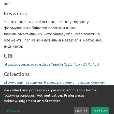
pdf
Keywords
У статті висвітленні основні зміни у порядку
формування облікової політики щодо
паливномастильних матеріалів.
,
облікова політика,
елементи, паливно-мастильні матеріали, методика,
індикатор
URI
https://dspace.pdau.edu.ua/handle/123456789/9739
Collections
Друковані видання. Кафедра обліку і оподаткування
We collect and process your personal information for the
Full item page
following purposes:
Authentication, Preferences,
Acknowledgement and Statistics
.
DSpace software
copyright © 2002-2026
LYRASIS
Customize
Decline
That's ok