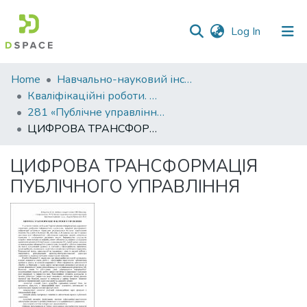
(current)
Log In
Communities
Home
Навчально-науковий інститут економіки, управління, права та інформаційних технологій
&
Кваліфікаційні роботи. ННІ економіки, управління, права та ІТ
Collections
281 «Публічне управління та адміністрування»
ЦИФРОВА ТРАНСФОРМАЦІЯ ПУБЛІЧНОГО УПРАВЛІННЯ
All of DSpace
ЦИФРОВА ТРАНСФОРМАЦІЯ
Statistics
ПУБЛІЧНОГО УПРАВЛІННЯ