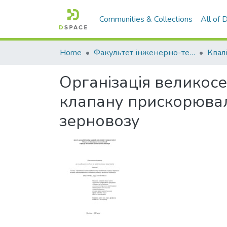
Communities & Collections
All of
Home
Факультет інженерно-технологічний
Організація великос
клапану прискорювал
зерновозу