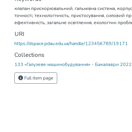
клапан прискорювальний
,
гальмівна система
,
корпус
точності
,
технологічність
,
пристосування
,
силовий п
ефективність
,
загальне освітлення
,
екологічні проб
URI
https://dspace.pdau.edu.ua/handle/123456789/19171
Collections
133 «Галузеве машинобудування» - Бакалаври 202
Full item page