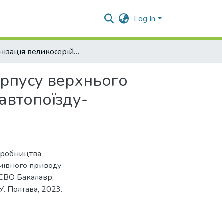
Log In
Організація великосерійного типу виробництва корпусу верхнього клапану прискорювального гальмівного приводу автопоїзду-зерновозу
орпусу верхнього
автопоїзду-
виробництва
мівного приводу
 СВО Бакалавр;
. Полтава, 2023.