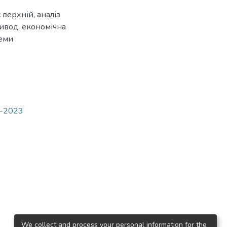
 верхній
,
аналіз
ривод
,
економічна
леми
2-2023
We collect and process your personal information for the