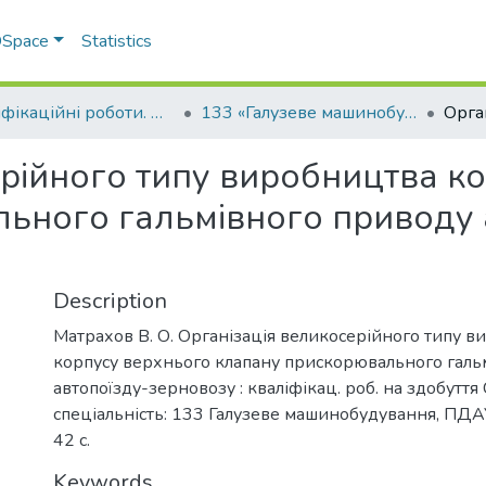
 DSpace
Statistics
Кваліфікаційні роботи. Факультет інженерно-технологічний
133 «Галузеве машинобудування» - Бакалаври 2022-2023
ерійного типу виробництва к
ьного гальмівного приводу 
Description
Матрахов В. О. Організація великосерійного типу 
корпусу верхнього клапану прискорювального галь
автопоїзду-зерновозу : кваліфікац. роб. на здобуття
спеціальність: 133 Галузеве машинобудування, ПДАУ
42 с.
Keywords