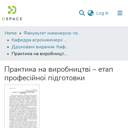
(current)
Log In
Communities
Home
Факультет інженерно-технологічний
&
Кафедра агроінженерії та автомобільного транспорту
Collections
Друковані видання. Кафедра агроінженерії та автомобільного транспорту
Практика на виробництві – етап професійної підготовки
All of DSpace
Практика на виробництві – етап
Statistics
професійної підготовки