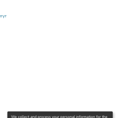
итут
We collect and process your personal information for the