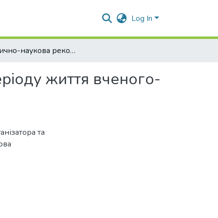
Log In
Історично-наукова реконструкція Полтавського періоду життя вченого-бджоляра І.І.Корабльова (1871-1951)
ріоду життя вченого-
анізатора та
ова