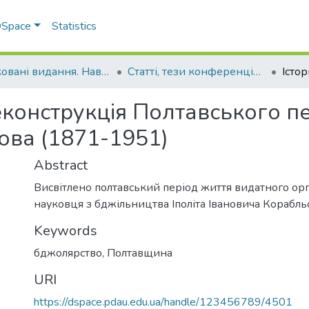
 DSpace
Statistics
Друковані видання. Навчально-науковий інститут агротехнологій, селекції та екології
Статті, тези конференцій. Навчально-науковий інститут агротехнологій, селекції та екології
еконструкція Полтавського пе
ова (1871-1951)
Abstract
Висвітлено полтавський період життя видатного орг
науковця з бджільництва Іполіта Івановича Корабль
Keywords
бджолярство
,
Полтавщина
URI
https://dspace.pdau.edu.ua/handle/123456789/4501