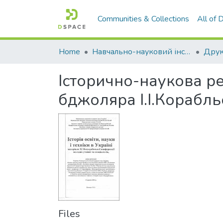
Communities & Collections
All of
Home
Навчально-науковий інститут агротехнологій, селекції та екології
Історично-наукова р
бджоляра І.І.Корабль
Files