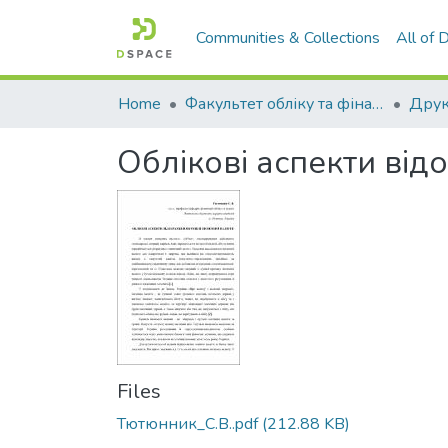
Communities & Collections
All of
Home
Факультет обліку та фінансів
Облікові аспекти від
Files
Тютюнник_С.В..pdf
(212.88 KB)