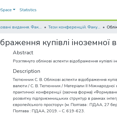
 DSpace
Statistics
Друковані видання. Факультет обліку та фінансів
Тези конференцій. Факультет обліку та фінансів
ображення купівлі іноземної 
Abstract
Розглянуто облікові аспекти відображення купівлі і
Description
Тютюнник С. В. Облікові аспекти відображення купів
валюти / С. В. Тютюнник / Матеріали ІІ Міжнародної
практичної конференції (заочна форма) «Формуван
розвитку підприємницьких структур в рамках інтегр
європейського простору» (м. Полтава : ПДАА, 27 бер
Полтава : ПДАА, 2019. – С. 619-623.