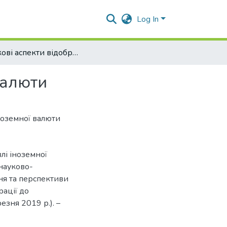
Log In
Облікові аспекти відображення купівлі іноземної валюти
валюти
ноземної валюти
лі іноземної
 науково-
ня та перспективи
ації до
езня 2019 р.). –