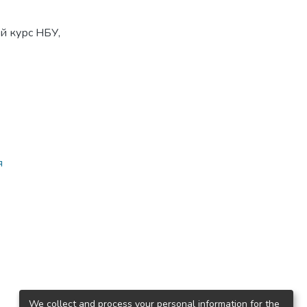
ий курс НБУ,
я
We collect and process your personal information for the