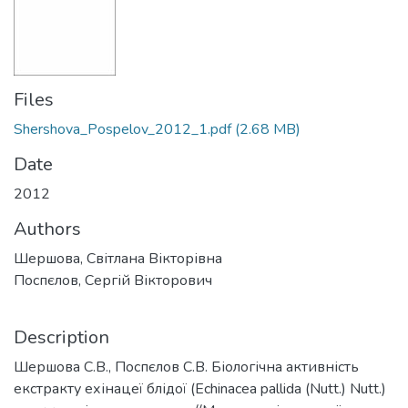
Files
Shershova_Pospelov_2012_1.pdf
(2.68 MB)
Date
2012
Authors
Шершова, Світлана Вікторівна
Поспєлов, Сергій Вікторович
Description
Шершова С.В., Поспєлов С.В. Біологічна активність
екстракту ехінацеї блідої (Echinacea pallida (Nutt.) Nutt.)