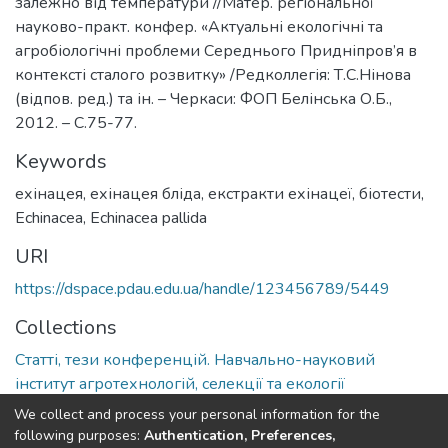
залежно від температури //Матер. регіональної
науково-практ. конфер. «Актуальні екологічні та
агробіологічні проблеми Середнього Придніпров’я в
контексті сталого розвитку» /Редколлегія: Т.С.Нінова
(відпов. ред.) та ін. – Черкаси: ФОП Белінська О.Б.,
2012. – С.75-77.
Keywords
ехінацея
,
ехінацея бліда
,
екстракти ехінацеї
,
біотести
,
Echinacea
,
Echinacea pallida
URI
https://dspace.pdau.edu.ua/handle/123456789/5449
Collections
Статті, тези конференцій. Навчально-науковий
інститут агротехнологій, селекції та екології
We collect and process your personal information for the
Full item page
following purposes:
Authentication, Preferences,