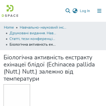
(current)
Log In
Communities
Home
Навчально-науковий інститут агротехнологій, селекції та екології
&
Друковані видання. Навчально-науковий інститут агротехнологій, селекції та екології
Collections
Статті, тези конференцій. Навчально-науковий інститут агротехнологій, селекції та екології
Біологічна активність екстракту ехінацеї блідої (Echinacea pallida (Nutt.) Nutt.) залежно від температури
All of DSpace
Біологічна активність екстракту
Statistics
ехінацеї блідої (Echinacea pallida
(Nutt.) Nutt.) залежно від
температури