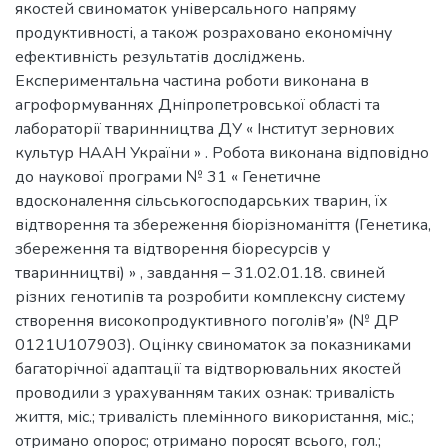
якостей свиноматок універсального напряму
продуктивності, а також розраховано економічну
ефективність результатів досліджень.
Експериментальна частина роботи виконана в
агроформуваннях Дніпропетровської області та
лабораторії тваринництва ДУ « Інститут зернових
культур НААН України » . Робота виконана відповідно
до наукової програми № 31 « Генетичне
вдосконалення сільськогосподарських тварин, їх
відтворення та збереження біорізноманіття (Генетика,
збереження та відтворення біоресурсів у
тваринництві) » , завдання – 31.02.01.18. свиней
різних генотипів та розробити комплексну систему
створення високопродуктивного поголів’я» (№ ДР
0121U107903). Оцінку свиноматок за показниками
багаторічної адаптації та відтворювальних якостей
проводили з урахуванням таких ознак: тривалість
життя, міс.; тривалість племінного використання, міс.;
отримано опорос; отримано поросят всього, гол.;