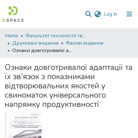
(current)
Log In
Communities
Home
Факультет технологій тваринництва та продовольства
&
Друковані видання
Фахові видання
Collections
Ознаки довготривалої адаптації та їх зв’язок з показниками відтворювальних якостей у свиноматок універсального напрямку продуктивності
All of DSpace
Ознаки довготривалої адаптації та
їх зв’язок з показниками
Statistics
відтворювальних якостей у
свиноматок універсального
напрямку продуктивності