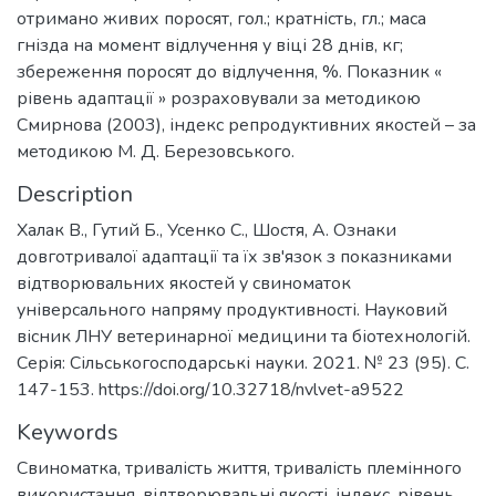
отримано живих поросят, гол.; кратність, гл.; маса
гнізда на момент відлучення у віці 28 днів, кг;
збереження поросят до відлучення, %. Показник «
рівень адаптації » розраховували за методикою
Смирнова (2003), індекс репродуктивних якостей – за
методикою М. Д. Березовського.
Description
Халак В., Гутий Б., Усенко С., Шостя, А. Ознаки
довготривалої адаптації та їх зв'язок з показниками
відтворювальних якостей у свиноматок
універсального напряму продуктивності. Науковий
вісник ЛНУ ветеринарної медицини та біотехнологій.
Серія: Сільськогосподарські науки. 2021. № 23 (95). С.
147-153. https://doi.org/10.32718/nvlvet-a9522
Keywords
Свиноматка
,
тривалість життя
,
тривалість племінного
використання
,
відтворювальні якості
,
індекс
,
рівень