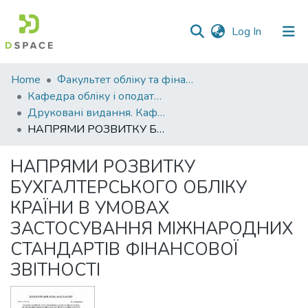
(current)
Log In
Communities
Home
Факультет обліку та фінансів
&
Кафедра обліку і оподаткування
Collections
Друковані видання. Кафедра обліку і оподаткування
НАПРЯМИ РОЗВИТКУ БУХГАЛТЕРСЬКОГО ОБЛІКУ КРАЇНИ В УМОВАХ ЗАСТОСУВАННЯ МІЖНАРОДНИХ СТАНДАРТІВ ФІНАНСОВОЇ ЗВІТНОСТІ
All of DSpace
НАПРЯМИ РОЗВИТКУ
Statistics
БУХГАЛТЕРСЬКОГО ОБЛІКУ
КРАЇНИ В УМОВАХ
ЗАСТОСУВАННЯ МІЖНАРОДНИХ
СТАНДАРТІВ ФІНАНСОВОЇ
ЗВІТНОСТІ