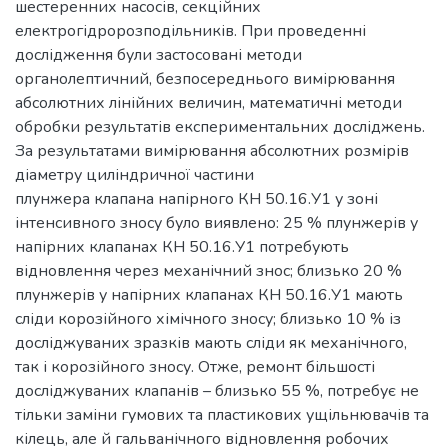
шестеренних насосів, секційних
електрогідророзподільників. При проведенні
дослідження були застосовані методи
органолептичний, безпосереднього вимірювання
абсолютних лінійних величин, математичні методи
обробки результатів експериментальних досліджень.
За результатами вимірювання абсолютних розмірів
діаметру циліндричної частини
плунжера клапана напірного КН 50.16.У1 у зоні
інтенсивного зносу було виявлено: 25 % плунжерів у
напірних клапанах КН 50.16.У1 потребують
відновлення через механічний знос; близько 20 %
плунжерів у напірних клапанах КН 50.16.У1 мають
сліди корозійного хімічного зносу; близько 10 % із
досліджуваних зразків мають сліди як механічного,
так і корозійного зносу. Отже, ремонт більшості
досліджуваних клапанів – близько 55 %, потребує не
тільки заміни гумових та пластикових ущільнювачів та
кілець, але й гальванічного відновлення робочих