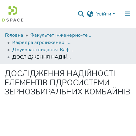
Увійти
Фонди
Головна
Факультет інженерно-технологічний
та
Кафедра агроінженерії та автомобільного транспорту
зібрання
Друковані видання. Кафедра агроінженерії та автомобільного транспорту
ДОСЛІДЖЕННЯ НАДІЙНОСТІ ЕЛЕМЕНТІВ ГІДРОСИСТЕМИ ЗЕРНОЗБИРАЛЬНИХ КОМБАЙНІВ
Пошук за критеріями
ДОСЛІДЖЕННЯ НАДІЙНОСТІ
Статистика
ЕЛЕМЕНТІВ ГІДРОСИСТЕМИ
ЗЕРНОЗБИРАЛЬНИХ КОМБАЙНІВ