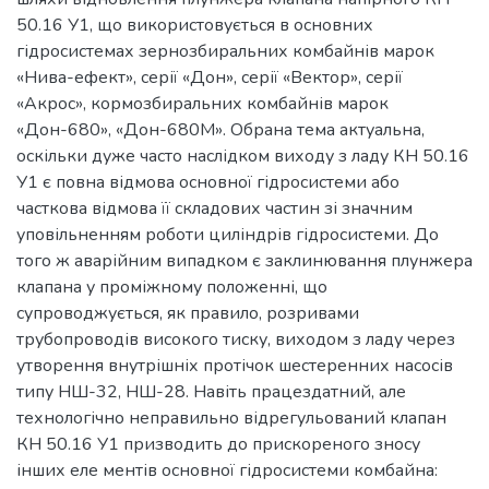
50.16 У1, що використовується в основних
гідросистемах зернозбиральних комбайнів марок
«Нива-ефект», серії «Дон», серії «Вектор», серії
«Акрос», кормозбиральних комбайнів марок
«Дон-680», «Дон-680М». Обрана тема актуальна,
оскільки дуже часто наслідком виходу з ладу КН 50.16
У1 є повна відмова основної гідросистеми або
часткова відмова її складових частин зі значним
уповільненням роботи циліндрів гідросистеми. До
того ж аварійним випадком є заклинювання плунжера
клапана у проміжному положенні, що
супроводжується, як правило, розривами
трубопроводів високого тиску, виходом з ладу через
утворення внутрішніх протічок шестеренних насосів
типу НШ-32, НШ-28. Навіть працездатний, але
технологічно неправильно відрегульований клапан
КН 50.16 У1 призводить до прискореного зносу
інших еле ментів основної гідросистеми комбайна: