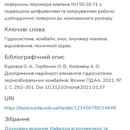
поверхонь плунжера клапана КН 50.16.У1 з
подальшим шліфуванням та поліруванням робочої
циліндричної поверхні до номінального розміру.
Ключові слова
Гідросистема
,
комбайн
,
знос
,
плунжер клапана
,
відновлення
,
технічний сервіс
Бібліографічний опис
Бурлака О. А., Горбенко О. В., Келемеш А. О.
Дослідження надійності елементів гідросистеми
зернозбиральних комбайнів. Вісник ПДАА. 2021. №
1. С. 292–301. Doi: 10.31210/visnyk2021.01.37
URI
https://dspace.pdau.edu.ua/handle/123456789/14648
Зібрання
Друковані видання. Кафедра агроінженерії та