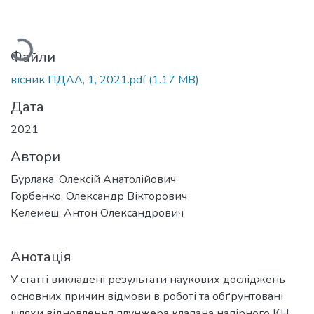
Вантажиться...
Файли
вісник ПДАА, 1, 2021.pdf
(1.17 MB)
Дата
2021
Автори
Бурлака, Олексій Анатолійович
Горбенко, Олександр Вікторович
Келемеш, Антон Олександрович
Анотація
У статті викладені результати наукових досліджень
основних причин відмови в роботі та обґрунтовані
шляхи відновлення плунжера клапана напірного КН