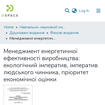
(current)
Log In
Communities
Home
Навчально-науковий інститут економіки, управління, права та інформаційних технологій
&
Друковані видання
Фахові видання
Collections
Менеджмент енергетичної ефективності виробництва: екологічний імператив, імператив людського чинника, пріоритет економічної оцінки
All of DSpace
Менеджмент енергетичної
ефективності виробництва:
Statistics
екологічний імператив, імператив
людського чинника, пріоритет
економічної оцінки