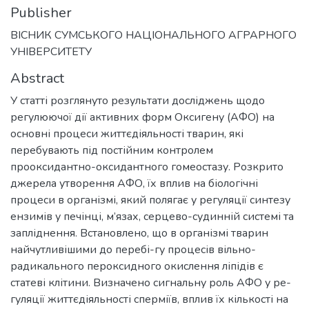
Publisher
ВІСНИК СУМСЬКОГО НАЦІОНАЛЬНОГО АГРАРНОГО
УНІВЕРСИТЕТУ
Abstract
У статті розглянуто результати досліджень щодо
регулюючої дії активних форм Оксигену (АФО) на
основні процеси життєдіяльності тварин, які
перебувають під постійним контролем
прооксидантно-оксидантного гомеостазу. Розкрито
джерела утворення АФО, їх вплив на біологічні
процеси в організмі, який полягає у регуляції синтезу
ензимів у печінці, м’язах, серцево-судинній системі та
запліднення. Встановлено, що в організмі тварин
найчутливішими до перебі-гу процесів вільно-
радикального пероксидного окислення ліпідів є
статеві клітини. Визначено сигнальну роль АФО у ре-
гуляції життєдіяльності сперміїв, вплив їх кількості на