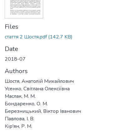
Files
стаття 2 Шостя.pdf
(142.7 KB)
Date
2018-07
Authors
Шостя, Анатолій Михайлович
Усенко, Світлана Олексіївна
Маслак, М. М.
Бондаренко, О. М.
Березницький, Віктор Іванович
Павлова, І. В.
Кір'ян, Р. М.