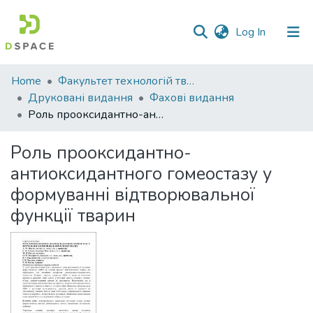
(current)
Log In
Communities
Home
Факультет технологій тваринництва та продовольства
&
Друковані видання
Фахові видання
Collections
Роль прооксидантно-антиоксидантного гомеостазу у формуванні відтворювальної функції тварин
All of DSpace
Роль прооксидантно-
антиоксидантного гомеостазу у
Statistics
формуванні відтворювальної
функції тварин