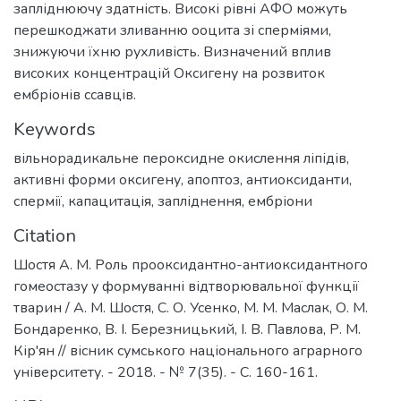
запліднюючу здатність. Високі рівні АФО можуть
перешкоджати зливанню ооцита зі сперміями,
знижуючи їхню рухливість. Визначений вплив
високих концентрацій Оксигену на розвиток
ембріонів ссавців.
Keywords
вільнорадикальне пероксидне окислення ліпідів
,
активні форми оксигену
,
апоптоз
,
антиоксиданти
,
спермії
,
капацитація
,
запліднення
,
ембріони
Citation
Шостя А. М. Роль прооксидантно-антиоксидантного
гомеостазу у формуванні відтворювальної функції
тварин / А. М. Шостя, С. О. Усенко, М. М. Маслак, О. М.
Бондаренко, В. І. Березницький, І. В. Павлова, Р. М.
Кір'ян // вісник сумського національного аграрного
університету. - 2018. - № 7(35). - С. 160-161.