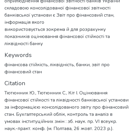
оприлюднення фінансової звітності банків України
складовою консолідованої фінансової звітності
банківської установи є Звіт про фінансовий стан,
інформація якого
використовується зокрема й для розрахунку
показників оцінювання фінансової стійкості та
ліквідності банку
Keywords
фінансова стійкість
,
ліквідність
,
банки
,
звіт про
фінансовий стан
Citation
Тютюнник Ю., Тютюнник С., Кіт І. Оцінювання
фінансової стійкості та ліквідності банківської установи
за інформацією консолідованого звіту про фінансовий
стан. Бухгалтерський облік, контроль та аналіз в
умовах інституційних змін : зб. наук. пр. VI всеукр.
наук.-практ. конф. (м. Полтава, 26 жовт. 2023 р.).