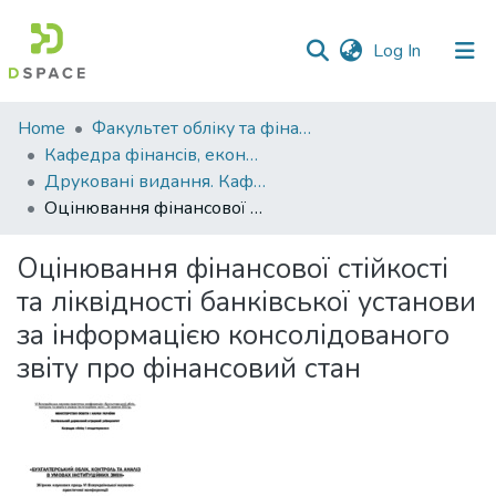
(current)
Log In
Communities
Home
Факультет обліку та фінансів
&
Кафедра фінансів, економічних досліджень і туризму
Collections
Друковані видання. Кафедра фінансів, економічних досліджень і туризму
Оцінювання фінансової стійкості та ліквідності банківської установи за інформацією консолідованого звіту про фінансовий стан
All of DSpace
Оцінювання фінансової стійкості
Statistics
та ліквідності банківської установи
за інформацією консолідованого
звіту про фінансовий стан