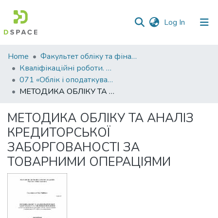
(current)
Log In
Communities
Home
Факультет обліку та фінансів
&
Кваліфікаційні роботи. Факультет обліку та фінансів
Collections
071 «Облік і оподаткування»
МЕТОДИКА ОБЛІКУ ТА АНАЛІЗ КРЕДИТОРСЬКОЇ ЗАБОРГОВАНОСТІ ЗА ТОВАРНИМИ ОПЕРАЦІЯМИ
All of DSpace
МЕТОДИКА ОБЛІКУ ТА АНАЛІЗ
Statistics
КРЕДИТОРСЬКОЇ
ЗАБОРГОВАНОСТІ ЗА
ТОВАРНИМИ ОПЕРАЦІЯМИ