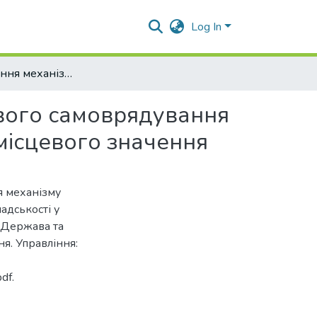
Log In
Удосконалення механізму взаємодії органів місцевого самоврядування та громадськості у вирішенні економічних питань місцевого значення
евого самоврядування
 місцевого значення
ня механізму
адськості у
 Держава та
ня. Управління:
df.