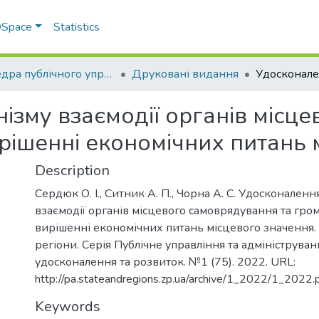
 DSpace
Statistics
Кафедра публічного управління та адміністрування
Друковані видання
ізму взаємодії органів місц
ирішенні економічних питань
Description
Сердюк О. І., Ситник А. П., Чорна А. С. Удосконален
взаємодії органів місцевого самоврядування та гром
вирішенні економічних питань місцевого значення.
регіони. Серія Публічне управління та адмініструван
удосконалення та розвиток. №1 (75). 2022. URL:
http://pa.stateandregions.zp.ua/archive/1_2022/1_2022.p
Keywords