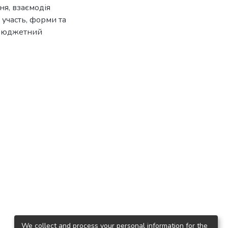
ння
,
взаємодія
,
участь
,
форми та
бюджетний
We collect and process your personal information for the