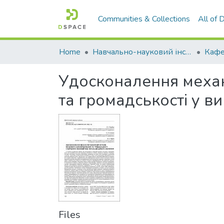
Communities & Collections
All of
Home
Навчально-науковий інститут економіки, управління, права та інформаційних технологій
Удосконалення механ
та громадськості у в
Files