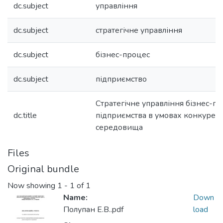
dc.subject
управління
dc.subject
стратегічне управління
dc.subject
бізнес-процес
dc.subject
підприємство
Стратегічне управління бізнес-п
dc.title
підприємства в умовах конкурен
середовища
Files
Original bundle
Now showing
1 - 1 of 1
Name:
Down
Полупан Е.В..pdf
load