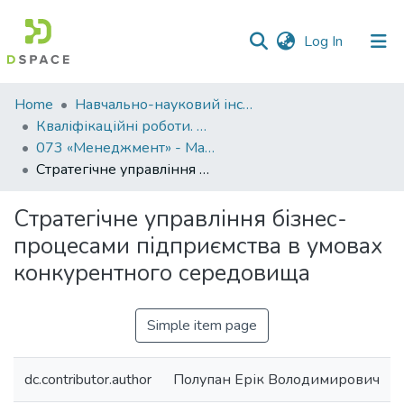
(current)
Log In
Communities
Home
Навчально-науковий інститут економіки, управління, права та інформаційних технологій
&
Кваліфікаційні роботи. ННІ економіки, управління, права та ІТ
Collections
073 «Менеджмент» - Магістри 2025-2026
Стратегічне управління бізнес-процесами підприємства в умовах конкурентного середовища
All of DSpace
Стратегічне управління бізнес-
Statistics
процесами підприємства в умовах
конкурентного середовища
Simple item page
dc.contributor.author
Полупан Ерік Володимирович