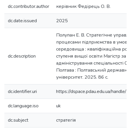
dc.contributor.author
керівник Федірець О. В.
dc.date.issued
2025
Полупан Е. В. Стратегічне управлі
процесами підприємства в умова
середовища : кваліфікаційна роб
dc.description
ступеня вищої освіти Магістр за 
адміністрування спеціальності 
Полтава : Полтавський державни
університет. 2025. 86 с.
dc.identifier.uri
https://dspace.pdau.edu.ua/handl
dc.language.iso
uk
dc.subject
стратегія