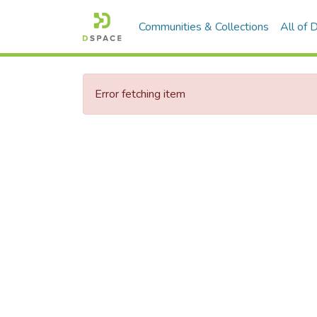
Communities & Collections
All of
Error fetching item