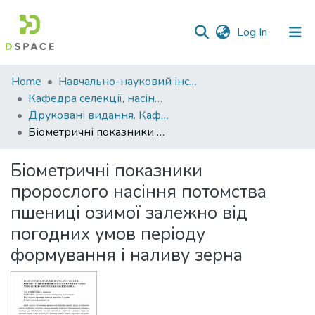
(current)
Log In
Communities
Home
Навчально-науковий інститут агротехнологій, селекції та екології
&
Кафедра селекції, насінництва і генетики
Collections
Друковані видання. Кафедра селекції, насінництва і генетики
Біометричні показники пророслого насіння потомства пшениці озимої залежно від погодних умов періоду формування і наливу зерна
All of DSpace
Біометричні показники
Statistics
пророслого насіння потомства
пшениці озимої залежно від
погодних умов періоду
формування і наливу зерна