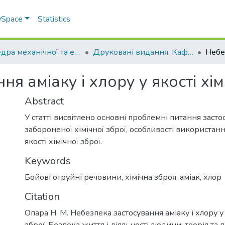
 DSpace
Statistics
Кафедра механічної та електричної інженерії
Друковані видання. Кафедра механічної та електричної інженерії
я аміаку і хлору у якості хім
Abstract
У статті висвітлено основні проблемні питання заст
забороненої хімічної зброї, особливості використання
якості хімічної зброї.
Keywords
Бойові отруйні речовини
,
хімічна зброя
,
аміак
,
хлор
Citation
Опара Н. М. Небезпека застосування аміаку і хлору у 