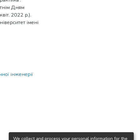
рактика :
вітнім Дням
віт. 2022 р.).
ніверситет імені
чної інженерії
We collect and process your personal information for the