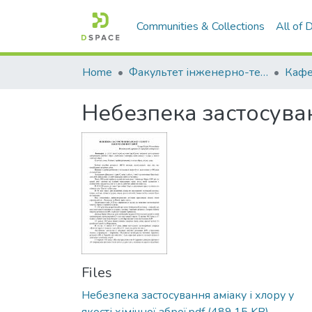
Communities & Collections
All of
Home
Факультет інженерно-технологічний
Небезпека застосуванн
Files
Небезпека застосування аміаку і хлору у