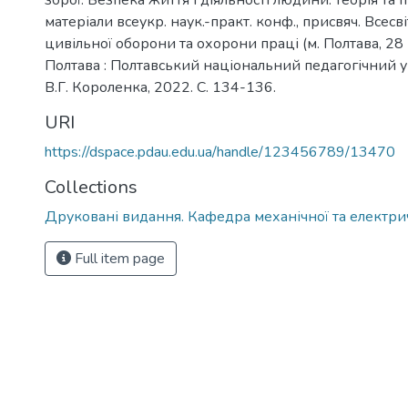
зброї. Безпека життя і діяльності людини: теорія та п
матеріали всеукр. наук.-практ. конф., присвяч. Всес
цивільної оборони та охорони праці (м. Полтава, 28 к
Полтава : Полтавський національний педагогічний у
В.Г. Короленка, 2022. С. 134-136.
URI
https://dspace.pdau.edu.ua/handle/123456789/13470
Collections
Друковані видання. Кафедра механічної та електри
Full item page