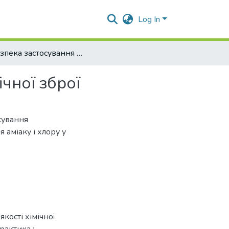
Log In
Небезпека застосування аміаку і хлору у якості хімічної зброї
ічної зброї
осування
 аміаку і хлору у
якості хімічної