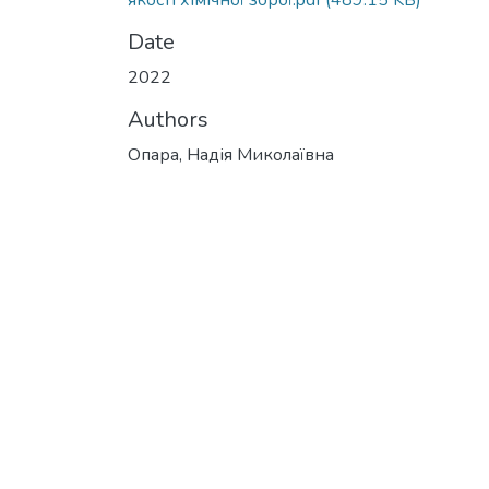
якості хімічної зброї.pdf
(489.15 KB)
Date
2022
Authors
Опара, Надія Миколаївна