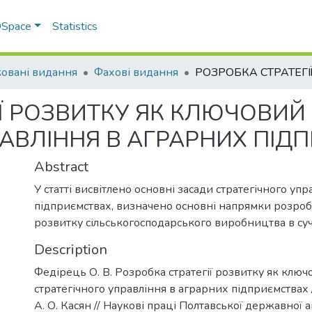
 DSpace
Statistics
овані видання
Фахові видання
ІЇ РОЗВИТКУ ЯК КЛЮЧОВИЙ
РАВЛІННЯ В АГРАРНИХ ПІД
Abstract
У статті висвітлено основні засади стратегічного уп
підприємствах, визначено основні напрямки розробк
розвитку сільськогосподарського виробництва в су
Description
Федірець О. В. Розробка стратегії розвитку як клю
стратегічного управління в аграрних підприємствах /
А. О. Касян // Наукові праці Полтавської державної а