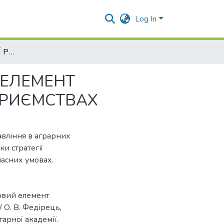
Log In
РОЗРОБКА СТРАТЕГІЇ РОЗВИТКУ ЯК КЛЮЧОВИЙ ЕЛЕМЕНТ СТРАТЕГІЧНОГО УПРАВЛІННЯ В АГРАРНИХ ПІДПРИЄМСТВАХ
 ЕЛЕМЕНТ
ПРИЄМСТВАХ
равління в аграрних
и стратегії
часних умовах.
човий елемент
 О. В. Федірець,
гарної академії.