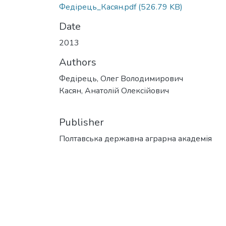
Федірець_Касян.pdf
(526.79 KB)
Date
2013
Authors
Федірець, Олег Володимирович
Касян, Анатолій Олексійович
Publisher
Полтавська державна аграрна академія