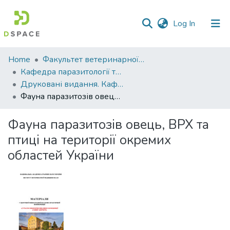
(current)
Log In
Communities
Home
Факультет ветеринарної медицини
&
Кафедра паразитології та ветеринарно-санітарної експертизи
Collections
Друковані видання. Кафедра паразитології та ветеринарно-санітарної експертизи
Фауна паразитозів овець, ВРХ та птиці на території окремих областей України
All of DSpace
Фауна паразитозів овець, ВРХ та
Statistics
птиці на території окремих
областей України