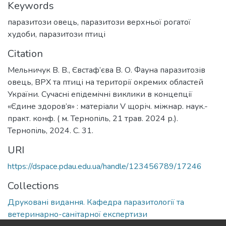
Keywords
паразитози овець
,
паразитози верхньої рогатої
худоби
,
паразитози птиці
Citation
Мельничук В. В., Євстаф’єва В. О. Фауна паразитозів
овець, ВРХ та птиці на території окремих областей
України. Сучасні епідемічні виклики в концепції
«Єдине здоров’я» : матеріали V щоріч. міжнар. наук.-
практ. конф. ( м. Тернопіль, 21 трав. 2024 р.).
Тернопіль, 2024. С. 31.
URI
https://dspace.pdau.edu.ua/handle/123456789/17246
Collections
Друковані видання. Кафедра паразитології та
ветеринарно-санітарної експертизи