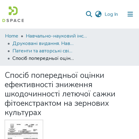
(current)
Log In
Communities
Home
Навчально-науковий інститут агротехнологій, селекції та екології
&
Друковані видання. Навчально-науковий інститут агротехнологій, селекції та екології
Collections
Патенти та авторські свідоцтва. Навчально-науковий інститут агротехнологій, селекції та екології
Спосіб попередньої оцінки ефективності зниження шкодочинності летючої сажки фітоекстрактом на зернових культурах
All of DSpace
Спосіб попередньої оцінки
Statistics
ефективності зниження
шкодочинності летючої сажки
фітоекстрактом на зернових
культурах