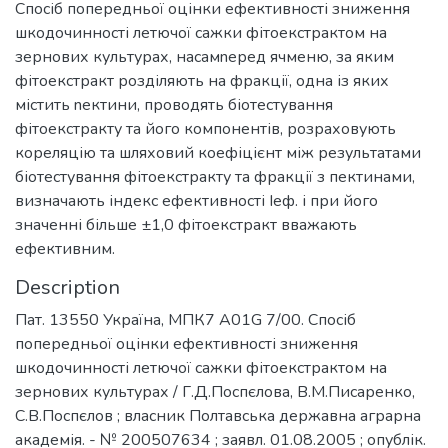
Спосіб попередньої оцінки ефективності зниження
шкодочинності летючої сажки фітоекстрактом на
зернових культурах, насамnеред ячменю, за яким
фітоекстракт розділяють на фракції, одна із яких
містить nектини, проводять біотестування
фітоекстракту та його компонентів, розраховують
кореляцію та шляховий коефіцієнт між результатами
біотестування фітоекстракту та фракції з пектинами,
визначають індекс ефективності Іеф. і при його
значенні більше ±1,0 фітоекстракт вважають
ефективним.
Description
Пат. 13550 Україна, МПК7 А01G 7/00. Спосіб
попередньої оцінки ефективності зниження
шкодочинності летючої сажки фітоекстрактом на
зернових культурах / Г.Д.Поспєлова, В.М.Писаренко,
С.В.Поспєлов ; власник Полтавська державна аграрна
академія. - № 200507634 ; заявл. 01.08.2005 ; опублік.