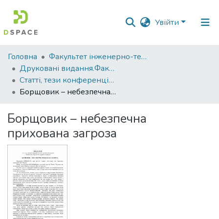
Увійти
Фонди
Головна
Факультет інженерно-технологічний
та
Друковані видання.Факультет інженерно-технологічний
зібрання
Статті, тези конференцій. Факультет інженерно-технологічний
Борщовик – небезпечна прихована загроза
Пошук за критеріями
Борщовик – небезпечна
Статистика
прихована загроза