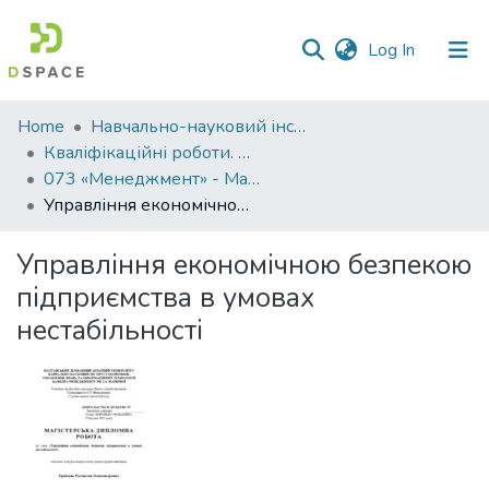
(current)
Log In
Communities
Home
Навчально-науковий інститут економіки, управління, права та інформаційних технологій
&
Кваліфікаційні роботи. ННІ економіки, управління, права та ІТ
Collections
073 «Менеджмент» - Магістри 2023-2024
Управління економічною безпекою підприємства в умовах нестабільності
All of DSpace
Управління економічною безпекою
Statistics
підприємства в умовах
нестабільності