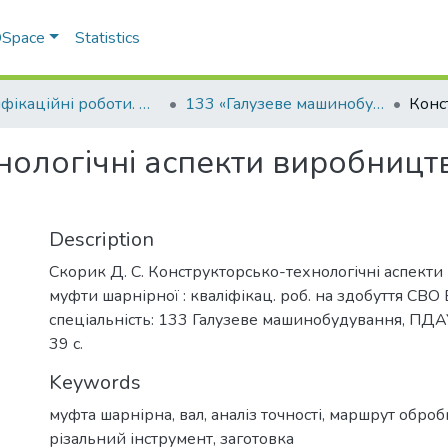
 DSpace
Statistics
Кваліфікаційні роботи. Факультет інженерно-технологічний
133 «Галузеве машинобудування» - Бакалаври 2024-2025
нологічні аспекти виробницт
Description
Скорик Д. С. Конструкторсько-технологічні аспекти
муфти шарнірної : кваліфікац. роб. на здобуття СВО 
спеціальність: 133 Галузеве машинобудування, ПДАУ
39 с.
Keywords
муфта шарнірна
,
вал
,
аналіз точності
,
маршрут оброб
різальний інструмент
,
заготовка