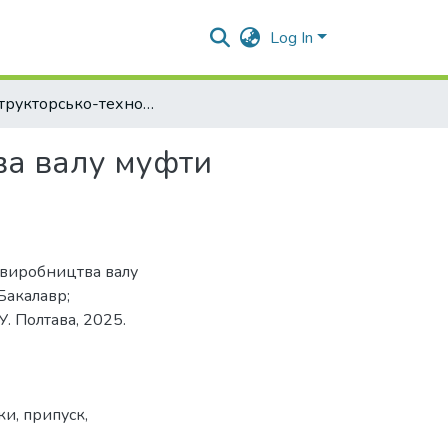
Log In
Конструкторсько-технологічні аспекти виробництва валу муфти шарнірної
ва валу муфти
 виробництва валу
Бакалавр;
. Полтава, 2025.
ки
,
припуск
,