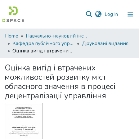
(current)
Log In
Communities
Home
Навчально-науковий інститут економіки, управління, права та інформаційних технологій
&
Кафедра публічного управління та адміністрування
Друковані видання
Collections
Оцінка вигід і втрачених можливостей розвитку міст обласного значення в процесі децентралізації управління
All of DSpace
Оцінка вигід і втрачених
можливостей розвитку міст
Statistics
обласного значення в процесі
децентралізації управління