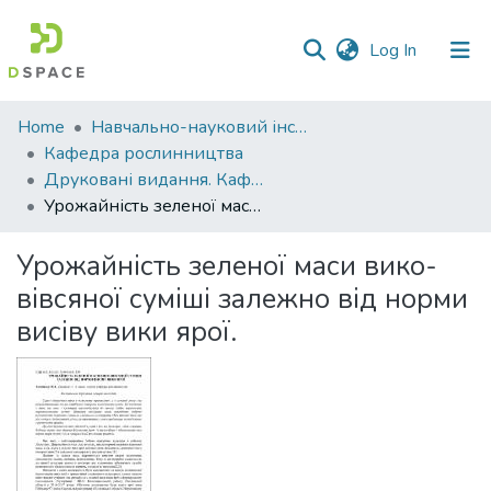
(current)
Log In
Communities
Home
Навчально-науковий інститут агротехнологій, селекції та екології
&
Кафедра рослинництва
Collections
Друковані видання. Кафедра рослинництва
Урожайність зеленої маси вико-вівсяної суміші залежно від норми висіву вики ярої.
All of DSpace
Урожайність зеленої маси вико-
Statistics
вівсяної суміші залежно від норми
висіву вики ярої.