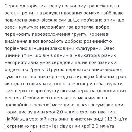
Серед однорічних трав у польовому травосіянні, а в
останні роки і на рекультивованих землях найбільше
поширена вико-вівсяна суміш. Це пов'язано з тим, що
овес - культура маловибаглива до тепла, добре
переносить перезволоження ґрунту. Кореневі
виділення вівса володіють доброю розчинністю
порівняно з іншими злаковими культурами. Овес
цінний і тим. що він є одним з індикаторів різних
несприятливих умов середовища, не пов'язаних з
родючістю ґрунту. Другою перевагою вико-вівсяної
суміші є те, що вика яра - одна з кращих бобових трав,
яка здатна фіксувати азот із атмосфери і збагачувати
ним верхні шари ґрунту після мінералізації рослинних
решток. Особливості одержання максимальна
врожайність зеленої маси вико-вівсяної сумішки при
нормі висіву вики ярої 2.0 млн/га схожих насінин.
Найбільша урожайність вики в чистому виді ( 13 3 ц/га
) отримано при нормі висіву вики ярої 2.0 млн/га