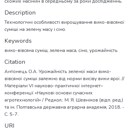
схожих насінин в середньому за роки дослідженнь.
Description
Технологічні особливості вирощування вико-вівсяної
суміші на зелену масу і сіно.
Keywords
вико-вівсяна суміш
,
зелена маса
,
сіно
,
урожайність
Citation
Антонець О.А. Урожайність зеленої маси вико-
вівсяної суміші залежно від норми висіву вики ярої. //
Матеріали VІ науково-практичної інтернет–
конференції «Наукові основи сучасних
агротехнологій» / Редкол.: М. Я. Шевніков (відп. ред.)
та ін. Полтавська державна аграрна академія, 2018. -
С. 5-7.
URI