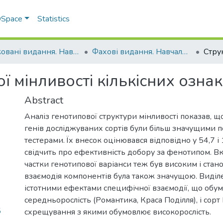
 DSpace
Statistics
Друковані видання. Навчально-науковий інститут агротехнологій, селекції та екології
Фахові видання. Навчально-науковий інститут агротехнологій, селекції та екології
 мінливості кількісних ознак 
Abstract
Аналіз генотипової структури мінливості показав, 
генів досліджуваних сортів були більш значущими п
тестерами. Їх внесок оцінювався відповідно у 54,7 і
свідчить про ефективність добору за фенотипом. В
частки генотипової варіанси теж був високим і стан
взаємодія компонентів була також значущою. Виділ
істотними ефектами специфічної взаємодії, що об
середньорослість (Романтика, Краса Поділля), і сор
5
схрещування з якими обумовлює високорослість.