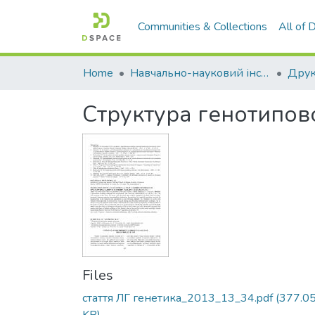
Communities & Collections
All of
Home
Навчально-науковий інститут агротехнологій, селекції та екології
Структура генотипової
Files
стаття ЛГ генетика_2013_13_34.pdf
(377.0