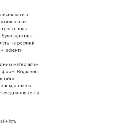
дійснювати з
існих ознак.
тролі ознак
н були адитивні
кість на рослині
вні ефекти
хідним матеріалом
х форм. Виділено
екційне
ипом, а також
е поєднання генів
жайність