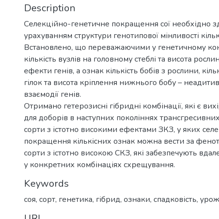
Description
Селекційно-генетичне покращення сої необхідно з
урахуванням структури генотипової мінливості кільк
Встановлено, що переважаючими у генетичному кон
кількість вузлів на головному стеблі та висота росли
ефекти генів, а ознак кількість бобів з рослини, кіль
гілок та висота кріплення нижнього бобу – неадити
взаємодії генів.
Отримано гетерозисні гібридні комбінації, які є ви
для доборів в наступних поколіннях трансгресивни
сорти з істотно високими ефектами ЗКЗ, у яких сел
покращення кількісних ознак можна вести за фенот
сорти з істотно високою СКЗ, які забезпечують вдал
у конкретних комбінаціях схрещування.
Keywords
соя, сорт, генетика, гібрид, ознаки, спадковість, уро
URI