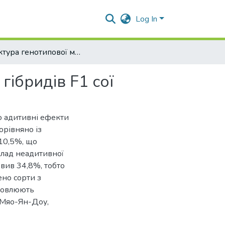
Log In
Структура генотипової мінливості кількісних ознак гібридів F1 сої
гібридів F1 сої
що адитивні ефекти
орівняно із
 10,5%, що
клад неадитивної
овив 34,8%, тобто
ено сорти з
умовлюють
т Мяо-Ян-Доу,