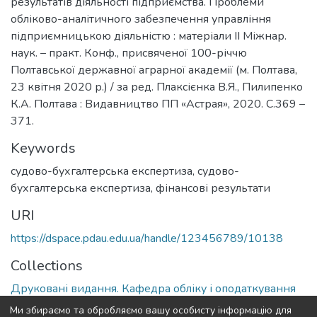
результатів діяльності підприємства. Проблеми
обліково-аналітичного забезпечення управління
підприємницькою діяльністю : матеріали ІІ Міжнар.
наук. – практ. Конф., присвяченої 100-річчю
Полтавської державної аграрної академії (м. Полтава,
23 квітня 2020 р.) / за ред. Плаксієнка В.Я., Пилипенко
К.А. Полтава : Видавництво ПП «Астрая», 2020. С.369 –
371.
Keywords
судово-бухгалтерська експертиза
,
судово-
бухгалтерська експертиза, фінансові результати
URI
https://dspace.pdau.edu.ua/handle/123456789/10138
Collections
Друковані видання. Кафедра обліку і оподаткування
Ми збираємо та обробляємо вашу особисту інформацію для