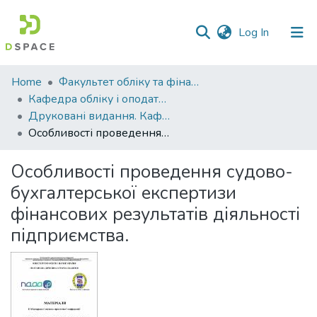
(current)
Log In
Communities
Home
Факультет обліку та фінансів
&
Кафедра обліку і оподаткування
Collections
Друковані видання. Кафедра обліку і оподаткування
Особливості проведення судово-бухгалтерської експертизи фінансових результатів діяльності підприємства.
All of DSpace
Особливості проведення судово-
Statistics
бухгалтерської експертизи
фінансових результатів діяльності
підприємства.