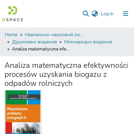
(current)
Log In
Communities
Home
Навчально-науковий інститут економіки, управління, права та інформаційних технологій
&
Друковані видання
Міжнародні видання
Collections
Analiza matematyczna efektywności procesów uzyskania biogazu z odpadów rolniczych
All of DSpace
Analiza matematyczna efektywności
procesów uzyskania biogazu z
Statistics
odpadów rolniczych