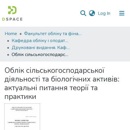
(current)
Log In
Communities
Home
Факультет обліку та фінансів
&
Кафедра обліку і оподаткування
Collections
Друковані видання. Кафедра обліку і оподаткування
Облік сільськогосподарської діяльності та біологічних активів: актуальні питання теорії та практики
All of DSpace
Облік сільськогосподарської
Statistics
діяльності та біологічних активів:
актуальні питання теорії та
практики