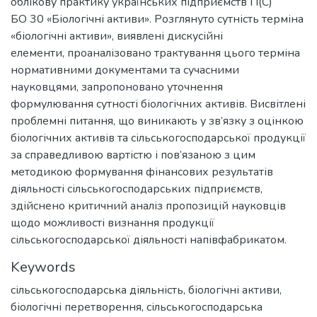
облікову практику українських підприємств П(С)
БО 30 «Біологічні активи». Розглянуто сутність терміна
«біологічні активи», виявлені дискусійні
елементи, проаналізовано трактування цього терміна
нормативними документами та сучасними
науковцями, запропоновано уточнення
формулювання сутності біологічних активів. Висвітлені
проблемні питання, що виникають у зв’язку з оцінкою
біологічних активів та сільськогосподарської продукції
за справедливою вартістю і пов’язаною з цим
методикою формування фінансових результатів
діяльності сільськогосподарських підприємств,
здійснено критичний аналіз пропозицій науковців
щодо можливості визнання продукції
сільськогосподарської діяльності напівфабрикатом.
Keywords
сільськогосподарська діяльність, біологічні активи
,
біологічні перетворення
,
сільськогосподарська