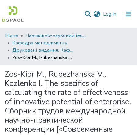
(current)
Log In
Communities
Home
Навчально-науковий інститут економіки, управління, права та інформаційних технологій
&
Кафедра менеджменту
Collections
Друковані видання. Кафедра менеджменту ім. І.А. Маркіної
Zos-Kior M., Rubezhanska V., Kozlenko I. The specifics of calculating the rate of effectiveness of innovative potential of enterprise. Сборник трудов международной научно-практической конференции [«Современные тенденции и перспективы развития национальных экономик в условиях вызовов мировой пандемии»]. - Нур-Султан: Евразийский национальный университет им. Л.Н. Гумилева, 2020. С. 304-306
All of DSpace
Zos-Kior M., Rubezhanska V.,
Statistics
Kozlenko I. The specifics of
calculating the rate of effectiveness
of innovative potential of enterprise.
Сборник трудов международной
научно-практической
конференции [«Современные