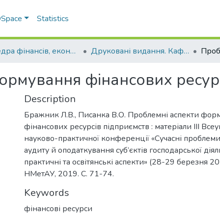
 DSpace
Statistics
Кафедра фінансів, економічних досліджень і туризму
Друковані видання. Кафедра фінансів, економічних досліджень і туризму
ормування фінансових ресурс
Description
Бражник Л.В., Писанка В.О. Проблемні аспекти фор
фінансових ресурсів підприємств : матеріали ІІІ Всеу
науково-практичної конференції «Сучасні проблеми о
аудиту й оподаткування суб’єктів господарської діяль
практичні та освітянські аспекти» (28-29 березня 201
НМетАУ, 2019. С. 71-74.
Keywords
фінансові ресурси