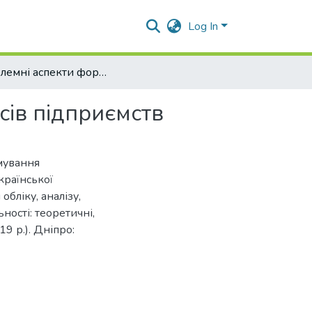
Log In
Проблемні аспекти формування фінансових ресурсів підприємств
ів підприємств
мування
країнської
бліку, аналізу,
ності: теоретичні,
9 р.). Дніпро: