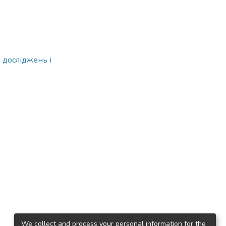
 досліджень і
We collect and process your personal information for the